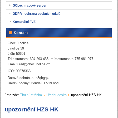
GObec mapový server
GDPR - ochrana osobních údajů
Komunální FVE
Kontakt
Obec Jinolice
Jinolice 39
Jičín 50601
Tel.: starosta: 604 293 433, místostarostka:775 981 977
Email:
urad@obecjinolice.cz
IČO: 00578363
Datová schránka: b3qbgq4
Úřední hodiny: Pondělí 17-19 hod
Jste zde:
Titulní stránka
Úřední deska
upozornění HZS HK
upozornění HZS HK