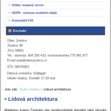
GObec mapový server
GDPR - ochrana osobních údajů
Komunální FVE
Kontakt
Obec Jinolice
Jinolice 39
Jičín 50601
Tel.: starosta: 604 293 433, místostarostka:775 981 977
Email:
urad@obecjinolice.cz
IČO: 00578363
Datová schránka: b3qbgq4
Úřední hodiny: Pondělí 17-19 hod
Jste zde:
Titulní stránka
Lidová architektura
Lidová architektura
Malebnou krajinu Českého ráje neodmyslitelně dotvářejí také původní