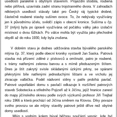
usedlosti paralelně s obytným stavením. Průjezdní stodola, roubená
nebo pilířová, uzavírala zadní stranu trojstranného dvora. V zahradách
některých usedlostí stávaly také pro Český ráj typické drobné,
částečně roubené stavby sušíren ovoce. To, že nebývaly využívány
jen k původnímu účelu, svědčí zápis v obecní kronice. Sušírna u čp.
37 (mlýn) byla po úpravě využívána od počátku války jako izolační
místnost o dvou lůžkách. Po válce mohla být využita jako přechodné
obydlí až do roku 1930, kdy byla zrušena.
V dobrém stavu je dodnes udržována stavba bývalého panského
mlýna čp. 37, který podle obecní kroniky vystavěl Jan Saska. Patrová
stavba má přízemí zděné z pískovců a omítnuté, patro je roubené,
s trámy natřenými zelenou barvou a s mírně předsazeným štítem.
Dnes je štít zakrytý svisle skládanými úzkými prkny, se spárami
překrytými bíle natřenými jednoduchými lištami a ve vrcholu jej
zkracuje valbička. Podél nádvorní stěny v patře probíhá pavlač.
Patrové uspořádání domu s pavlačí odkazuje k rozšíření patrových
staveb Sobotecka a středního Pojizeří až k Jičínu, jejíž hranice zanesl
do mapy jičínského okresu podle svých výzkumů profesor Jiří Trejbal
roku 1966 a která prochází od Jičína směrem na Ktovou. Díky povaze
svého provozu se ale mlýny stavěly patrové ještě dříve než obytné
domy usedlostí.
Mlýn s vodním kolem býval běžnou součástí vesnic, kde byl