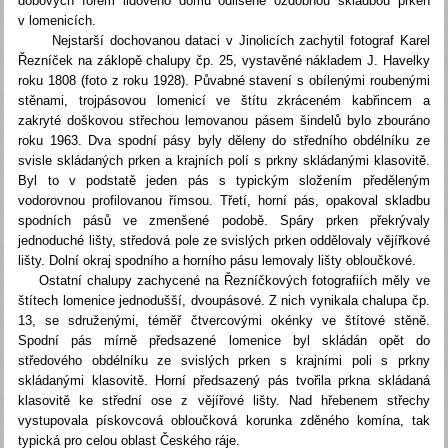
dobových forem lidového domu odlišené ozdobnou skladbou prken
v lomenicích.
Nejstarší dochovanou dataci v Jinolicích zachytil fotograf Karel
Řezníček na záklopě chalupy čp. 25, vystavěné nákladem J. Havelky
roku 1808 (foto z roku 1928). Půvabné stavení s obílenými roubenými
stěnami, trojpásovou lomenicí ve štítu zkráceném kabřincem a
zakryté doškovou střechou lemovanou pásem šindelů bylo zbouráno
roku 1963. Dva spodní pásy byly děleny do středního obdélníku ze
svisle skládaných prken a krajních polí s prkny skládanými klasovitě.
Byl to v podstatě jeden pás s typickým složením předěleným
vodorovnou profilovanou římsou. Třetí, horní pás, opakoval skladbu
spodních pásů ve zmenšené podobě. Spáry prken překrývaly
jednoduché lišty, středová pole ze svislých prken oddělovaly vějířkové
lišty. Dolní okraj spodního a horního pásu lemovaly lišty obloučkové.
Ostatní chalupy zachycené na Řezníčkových fotografiích měly ve
štítech lomenice jednodušší, dvoupásové. Z nich vynikala chalupa čp.
13, se sdruženými, téměř čtvercovými okénky ve štítové stěně.
Spodní pás mírně předsazené lomenice byl skládán opět do
středového obdélníku ze svislých prken s krajními poli s prkny
skládanými klasovitě. Horní předsazený pás tvořila prkna skládaná
klasovitě ke střední ose z vějířové lišty. Nad hřebenem střechy
vystupovala pískovcová obloučková korunka zděného komína, tak
typická pro celou oblast Českého ráje.