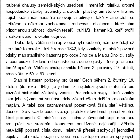
roubené chalupy zemědělských usedlostí i menších rolníků, drobné
hospodářské stavby, zvoničky a sakrální plastiky umístěné v krajině.
Jejich krása nás neustále oslovuje a udivuje. Také v Jinolicích se
setkáme s několika zachovanými roubenými chalupami, které nám
připomenou zručnost lidových tesařů, truhlářů i kameníků, kteří tvořili
v úzkém sepětí s okolní krajinou.
Dobu, kdy většina chalup v obci byla roubená, nám dokládají už
jen staré fotografie. Ještě v roce 1842, kdy vznikaly císařské povinné
otisky map stabilního katastru pro obce Jinolice a Malou Jinolici, stály
v obci pouze 3 zděné nebo částečně zděné objekty. Dnes je situace
téměř opačná. Většina chalup zanikla během 2. poloviny 20. století,
především v 50. a 60. letech.
Stabilní katastr, pořízený pro území Čech během 2. čtvrtiny 19.
století (do roku 1843), je jedním z nejdůležitějších materiálů pro
poznání historické zástavby vesnic. Pozemkové mapy, které vznikly
jako jeho významná součást, daly základ všem dalším katastrálním
mapám. A také zde zaznamenaná pozemková čísla platí většinou
dodnes. Spis každé obce uvozuje protokol stavebních parcel včetně
čísel popisných. Císařské otisky – jedna z původních kopií map jsou
pro práci se stabilním katastrem používané nejčastěji. Ačkoliv
neuvádějí popisná čísla domů, relativně přesně zachycují jednotlivé
objekty, celá sídla i krajinu v době před nástupem proměn spojených