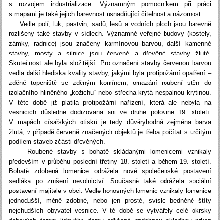
s rozvojem industrializace. Významným pomocníkem při práci
s mapami je také jejich barevnost usnadňující čitelnost a názornost.
Vedle polí, luk, pastvin, sadů, lesů a vodních ploch jsou barevně
rozlišeny také stavby v sídlech. Významné veřejné budovy (kostely,
zámky, radnice) jsou značeny karmínovou barvou, další kamenné
stavby, mosty a silnice jsou červené a dřevěné stavby žluté.
Skutečnost ale byla složitější. Pro označení stavby červenou barvou
vedla další hlediska kvality stavby, jakými byla protipožární opatření –
zděné topeniště se zděným komínem, omazání roubení stěn do
izolačního hliněného „kožichu“ nebo střecha krytá nespalnou krytinou.
V této době již platila protipožární nařízení, která ale nebyla na
vesnicích důsledně dodržována ani ve druhé polovině 19. století.
V mapách císařských otisků je tedy důvěryhodná zejména barva
žlutá, v případě červeně značených objektů je třeba počítat s určitým
podílem staveb zčásti dřevěných.
Roubené stavby s bohatě skládanými lomenicemi vznikaly
především v průběhu poslední třetiny 18. století a během 19. století.
Bohatě zdobená lomenice odrážela nové společenské postavení
sedláka po zrušení nevolnictví. Současně také odrážela sociální
postavení majitele v obci. Vedle honosných lomenic vznikaly lomenice
jednodušší, méně zdobné, nebo jen prosté, svisle bedněné štíty
nejchudších obyvatel vesnice. V té době se vytvářely celé okrsky