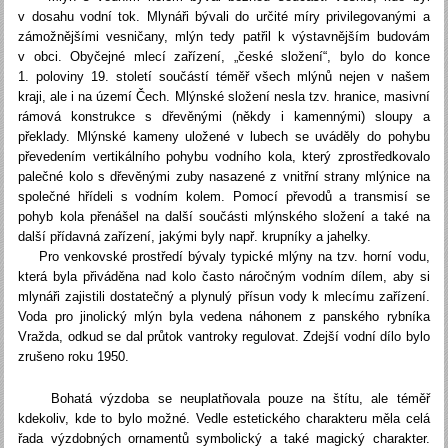
v dosahu vodní tok. Mlynáři bývali do určité míry privilegovanými a
zámožnějšími vesničany, mlýn tedy patřil k výstavnějším budovám
v obci. Obyčejné mlecí zařízení, „české složení“, bylo do konce
1. poloviny 19. století součástí téměř všech mlýnů nejen v našem
kraji, ale i na území Čech. Mlýnské složení nesla tzv. hranice, masivní
rámová konstrukce s dřevěnými (někdy i kamennými) sloupy a
překlady. Mlýnské kameny uložené v lubech se uváděly do pohybu
převedením vertikálního pohybu vodního kola, který zprostředkovalo
palečné kolo s dřevěnými zuby nasazené z vnitřní strany mlýnice na
společné hřídeli s vodním kolem. Pomocí převodů a transmisí se
pohyb kola přenášel na další součásti mlýnského složení a také na
další přídavná zařízení, jakými byly např. krupníky a jahelky.
Pro venkovské prostředí bývaly typické mlýny na tzv. horní vodu,
která byla přiváděna nad kolo často náročným vodním dílem, aby si
mlynáři zajistili dostatečný a plynulý přísun vody k mlecímu zařízení.
Voda pro jinolický mlýn byla vedena náhonem z panského rybníka
Vražda, odkud se dal průtok vantroky regulovat. Zdejší vodní dílo bylo
zrušeno roku 1950.
Bohatá výzdoba se neuplatňovala pouze na štítu, ale téměř
kdekoliv, kde to bylo možné. Vedle estetického charakteru měla celá
řada výzdobných ornamentů symbolický a také magický charakter.