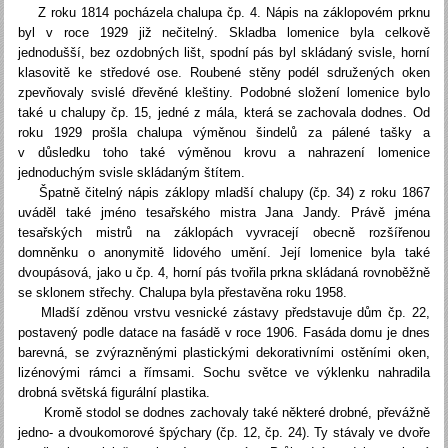
Z roku 1814 pocházela chalupa čp. 4. Nápis na záklopovém prknu
byl v roce 1929 již nečitelný. Skladba lomenice byla celkově
jednodušší, bez ozdobných lišt, spodní pás byl skládaný svisle, horní
klasovitě ke středové ose. Roubené stěny podél sdružených oken
zpevňovaly svislé dřevěné kleštiny. Podobné složení lomenice bylo
také u chalupy čp. 15, jedné z mála, která se zachovala dodnes. Od
roku 1929 prošla chalupa výměnou šindelů za pálené tašky a
v důsledku toho také výměnou krovu a nahrazení lomenice
jednoduchým svisle skládaným štítem.
Špatně čitelný nápis záklopy mladší chalupy (čp. 34) z roku 1867
uváděl také jméno tesařského mistra Jana Jandy. Právě jména
tesařských mistrů na záklopách vyvracejí obecně rozšířenou
domněnku o anonymitě lidového umění. Její lomenice byla také
dvoupásová, jako u čp. 4, horní pás tvořila prkna skládaná rovnoběžně
se sklonem střechy. Chalupa byla přestavěna roku 1958.
Mladší zděnou vrstvu vesnické zástavy představuje dům čp. 22,
postavený podle datace na fasádě v roce 1906. Fasáda domu je dnes
barevná, se zvýrazněnými plastickými dekorativními ostěními oken,
lizénovými rámci a římsami. Sochu světce ve výklenku nahradila
drobná světská figurální plastika.
Kromě stodol se dodnes zachovaly také některé drobné, převážně
jedno- a dvoukomorové špýchary (čp. 12, čp. 24). Ty stávaly ve dvoře