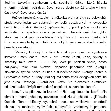
Jedním takovým symbolem byla šestilistá růžice, která bývala
v horním i dolním poli dveří špýcharu ve dvoře čp. 13 a také v horní
části dveří špýcharu u čp. 12.
Růžice kreslená kružidlem z několika protínajících se polokruhů,
představuje jeden ze solárních symbolů využívaných v evropské
dekorativní tradici. Rolnický způsob života, polní práce regulované
východem a západem slunce, jednotlivými fázemi lunárního cyklu,
stále se opakující pravidelností čtyř ročních období vedla lid
k pozorování oblohy a vztahu kosmických jevů ve vztahu k životu,
přírodě a vegetaci.
Varianty kruhových solárních znaků jsou proto v symbolice
lidového umění časté. Patří k nim kromě kruhu, kříže, spirály a
svastiky také rozeta, 6 – 8 listý květ při pohledu shora, často
nazývaný také jako hvězda. Nápadně připomíná tzv. svargu,
slovanský symbol nebes, slunce a slunečního boha Svaroga, dárce a
uchovatele života a úrody. Později byl tento znak delegován také na
jeho syna Dažboga (Svarožice). Vazbu ke slovanské symbolice
odkazuje také dřívější romantické označení „slovanské slunce“.
Lidová víra přisuzovala kruhové růžici magickou sílu, která měla
chránit stavení i všechny obyvatele proti zlu a neštěstí, zajišťovala
úspěch. Tento oblíbený výzdobný prvek se v lidovém prostředí
objevuje v malbách, výšivkách, na dveřích, záklopových prknech,