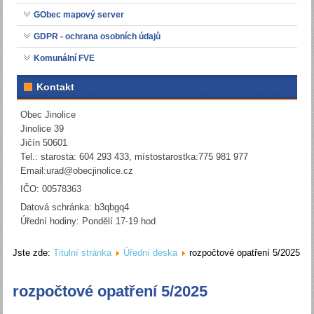
GObec mapový server
GDPR - ochrana osobních údajů
Komunální FVE
Kontakt
Obec Jinolice
Jinolice 39
Jičín 50601
Tel.: starosta: 604 293 433, místostarostka:775 981 977
Email:
urad@obecjinolice.cz
IČO: 00578363
Datová schránka: b3qbgq4
Úřední hodiny: Pondělí 17-19 hod
Jste zde:
Titulní stránka
Úřední deska
rozpočtové opatření 5/2025
rozpočtové opatření 5/2025