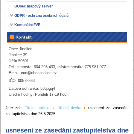
GObec mapový server
GDPR - ochrana osobních údajů
Komunální FVE
Kontakt
Obec Jinolice
Jinolice 39
Jičín 50601
Tel.: starosta: 604 293 433, místostarostka:775 981 977
Email:
urad@obecjinolice.cz
IČO: 00578363
Datová schránka: b3qbgq4
Úřední hodiny: Pondělí 17-19 hod
Jste zde:
Titulní stránka
Úřední deska
usnesení ze zasedání
zastupitelstva dne 26.5.2025
usnesení ze zasedání zastupitelstva dne