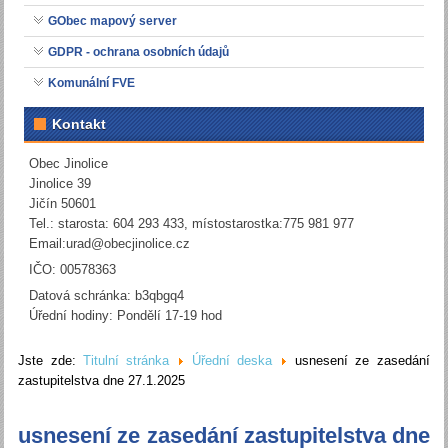
GObec mapový server
GDPR - ochrana osobních údajů
Komunální FVE
Kontakt
Obec Jinolice
Jinolice 39
Jičín 50601
Tel.: starosta: 604 293 433, místostarostka:775 981 977
Email:
urad@obecjinolice.cz
IČO: 00578363
Datová schránka: b3qbgq4
Úřední hodiny: Pondělí 17-19 hod
Jste zde:
Titulní stránka
Úřední deska
usnesení ze zasedání
zastupitelstva dne 27.1.2025
usnesení ze zasedání zastupitelstva dne