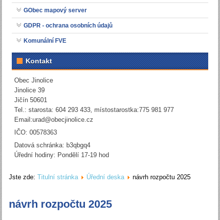
GObec mapový server
GDPR - ochrana osobních údajů
Komunální FVE
Kontakt
Obec Jinolice
Jinolice 39
Jičín 50601
Tel.: starosta: 604 293 433, místostarostka:775 981 977
Email:
urad@obecjinolice.cz
IČO: 00578363
Datová schránka: b3qbgq4
Úřední hodiny: Pondělí 17-19 hod
Jste zde:
Titulní stránka
Úřední deska
návrh rozpočtu 2025
návrh rozpočtu 2025