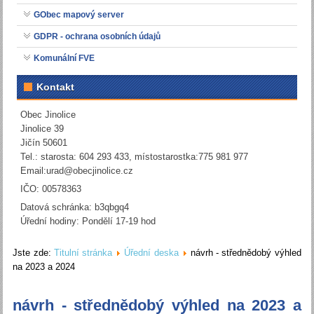
GObec mapový server
GDPR - ochrana osobních údajů
Komunální FVE
Kontakt
Obec Jinolice
Jinolice 39
Jičín 50601
Tel.: starosta: 604 293 433, místostarostka:775 981 977
Email:
urad@obecjinolice.cz
IČO: 00578363
Datová schránka: b3qbgq4
Úřední hodiny: Pondělí 17-19 hod
Jste zde:
Titulní stránka
Úřední deska
návrh - střednědobý výhled
na 2023 a 2024
návrh - střednědobý výhled na 2023 a