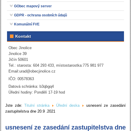
GObec mapový server
GDPR - ochrana osobních údajů
Komunální FVE
Kontakt
Obec Jinolice
Jinolice 39
Jičín 50601
Tel.: starosta: 604 293 433, místostarostka:775 981 977
Email:
urad@obecjinolice.cz
IČO: 00578363
Datová schránka: b3qbgq4
Úřední hodiny: Pondělí 17-19 hod
Jste zde:
Titulní stránka
Úřední deska
usnesení ze zasedání
zastupitelstva dne 20.9 .2021
usnesení ze zasedání zastupitelstva dne