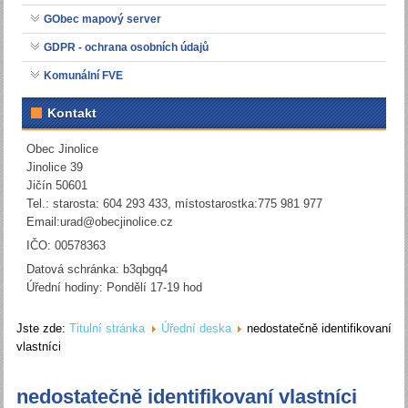
GObec mapový server
GDPR - ochrana osobních údajů
Komunální FVE
Kontakt
Obec Jinolice
Jinolice 39
Jičín 50601
Tel.: starosta: 604 293 433, místostarostka:775 981 977
Email:
urad@obecjinolice.cz
IČO: 00578363
Datová schránka: b3qbgq4
Úřední hodiny: Pondělí 17-19 hod
Jste zde:
Titulní stránka
Úřední deska
nedostatečně identifikovaní
vlastníci
nedostatečně identifikovaní vlastníci