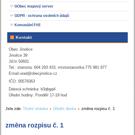
GObec mapový server
GDPR - ochrana osobních údajů
Komunální FVE
Kontakt
Obec Jinolice
Jinolice 39
Jičín 50601
Tel.: starosta: 604 293 433, místostarostka:775 981 977
Email:
urad@obecjinolice.cz
IČO: 00578363
Datová schránka: b3qbgq4
Úřední hodiny: Pondělí 17-19 hod
Jste zde:
Titulní stránka
Úřední deska
změna rozpisu č. 1
změna rozpisu č. 1