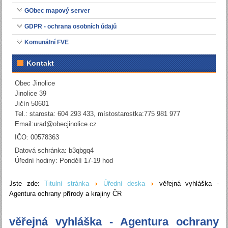
GObec mapový server
GDPR - ochrana osobních údajů
Komunální FVE
Kontakt
Obec Jinolice
Jinolice 39
Jičín 50601
Tel.: starosta: 604 293 433, místostarostka:775 981 977
Email:
urad@obecjinolice.cz
IČO: 00578363
Datová schránka: b3qbgq4
Úřední hodiny: Pondělí 17-19 hod
Jste zde:
Titulní stránka
Úřední deska
věřejná vyhláška -
Agentura ochrany přírody a krajiny ČR
věřejná vyhláška - Agentura ochrany